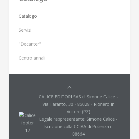
Catalogo
Servizi
"Decanter"
Centro annali
CALICE EDITORI SAS di Simone Calice -
Via Taranto, 30 - 85028 - Rionero In
Vulture (PZ)
Legale rappresentante: Simone Calice -
Iscrizione calla CCIAA di Potenza n.
88664