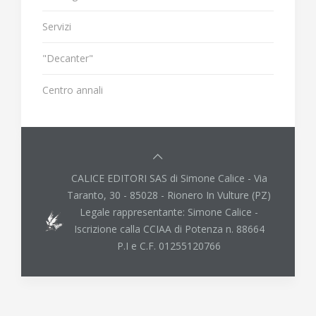
Servizi
"Decanter"
Centro annali
CALICE EDITORI SAS di Simone Calice - Via
Taranto, 30 - 85028 - Rionero In Vulture (PZ)
Legale rappresentante: Simone Calice -
Iscrizione calla CCIAA di Potenza n. 88664
P.I e C.F. 01255120766